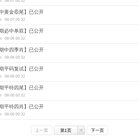
m
08-07 00:32
【必中黄金⑥尾】已公开
m
08-07 00:32
【期期必中单双】已公开
m
08-06 00:32
【期期中四季肖】已公开
m
08-06 00:32
【期期平码复试】已公开
m
08-06 00:32
【期期平特四尾】已公开
m
08-06 00:32
【期期平特四肖】已公开
m
08-06 00:32
上一页
第1页
下一页