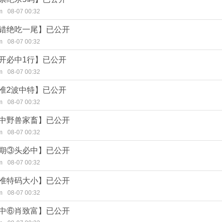
m
08-07 00:32
【无错绝吃一尾】已公开
m
08-07 00:32
公开必中1行】已公开
m
08-07 00:32
精准2波中特】已公开
m
08-07 00:32
【必中野兽家畜】已公开
m
08-07 00:32
【期期③头必中】已公开
m
08-07 00:32
【奇准特码大小】已公开
m
08-07 00:32
【稳中⑥肖致富】已公开